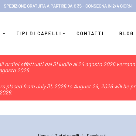
SPEDIZIONE GRATUITA A PARTIRE DA € 35 - CONSEGNA IN 2/4 GIORNI
A
TIPI DI CAPELLI
CONTATTI
BLOG
i ordini effettuati dal 31 luglio al 24 agosto 2026 verran
 agosto 2026.
s placed from July 31, 2026 to August 24, 2026 will be p
2026.
Home
Tipi di capelli
Decolorati