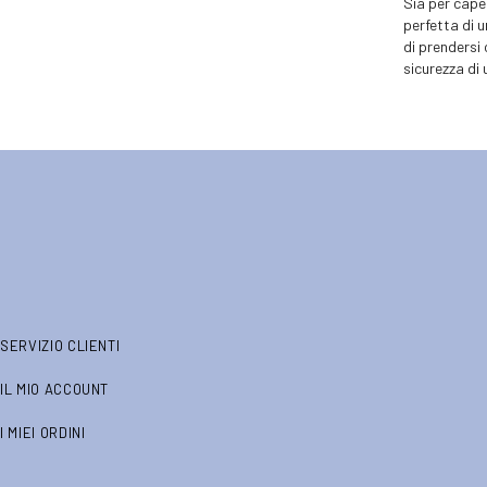
Sia per capel
perfetta di 
di prendersi 
sicurezza di 
SERVIZIO CLIENTI
IL MIO ACCOUNT
I MIEI ORDINI