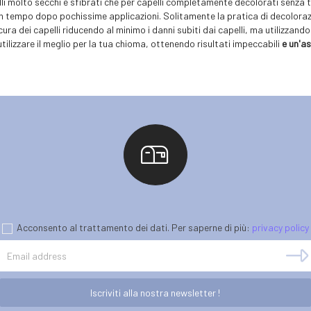
li molto secchi e sfibrati che per capelli completamente decolorati senza t
un tempo dopo pochissime applicazioni. Solitamente la pratica di decolorazi
cura dei capelli riducendo al minimo i danni subiti dai capelli, ma utilizzando 
utilizzare il meglio per la tua chioma, ottenendo risultati impeccabili
e un'a
Acconsento al trattamento dei dati. Per saperne di più:
privacy policy
Iscriviti alla nostra newsletter !