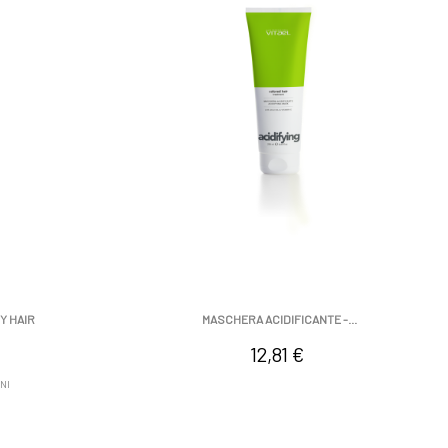
Y HAIR
MASCHERA ACIDIFICANTE -...
Prezzo
12,81 €
NI