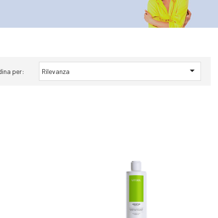

dina per:
Rilevanza