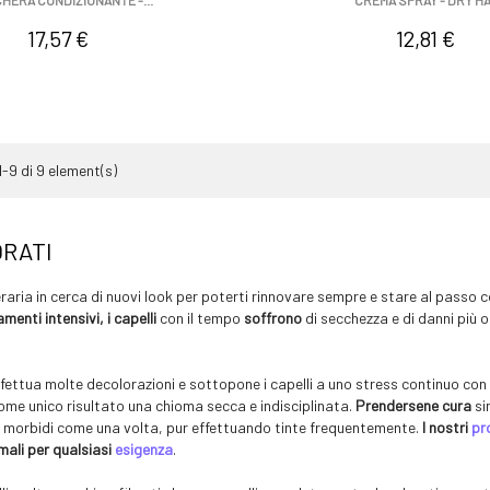
HERA CONDIZIONANTE -...
CREMA SPRAY - DRY HA
Prezzo
Prezzo
17,57 €
12,81 €
-9 di 9 element(s)
RATI
raria in cerca di nuovi look per poterti rinnovare sempre e stare al passo
menti intensivi, i capelli
con il tempo
soffrono
di secchezza e di danni più 
effettua molte decolorazioni e sottopone i capelli a uno stress continuo co
me unico risultato una chioma secca e indisciplinata.
Prendersene cura
sin
 e morbidi come una volta, pur effettuando tinte frequentemente.
I nostri
pr
imali per qualsiasi
esigenza
.