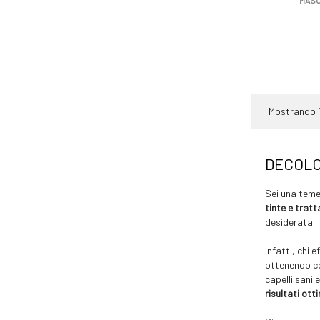
MASC
Mostrando 1
DECOLO
Sei una teme
tinte e tratta
desiderata.
Infatti, chi 
ottenendo co
capelli sani
risultati ott