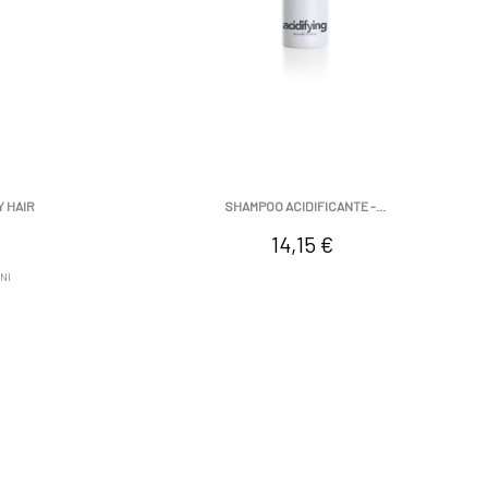
Y HAIR
SHAMPOO ACIDIFICANTE -...
Prezzo
14,15 €
NI