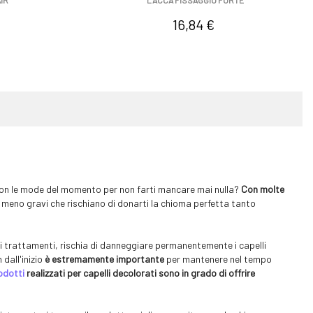
IR
LACCA FISSAGGIO FORTE
Prezzo
16,84 €
 con le mode del momento per non farti mancare mai nulla?
Con molte
o meno gravi che rischiano di donarti la chioma perfetta tanto
n i trattamenti, rischia di danneggiare permanentemente i capelli
 dall'inizio
è estremamente importante
per mantenere nel tempo
odotti
realizzati per capelli decolorati sono in grado di offrire