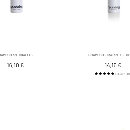
AMPOO ANTIGIALLO -...
SHAMPOO IDRATANTE - DR
Prezzo
Prezzo
16,10 €
14,15 €
1
RECENSIO