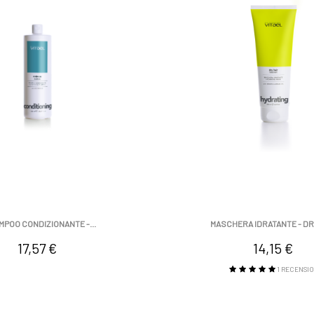
POO CONDIZIONANTE -...
MASCHERA IDRATANTE - DR
Prezzo
Prezzo
17,57 €
14,15 €
1
RECENSIO