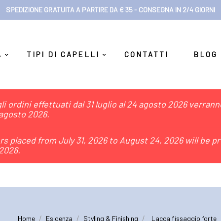
SPEDIZIONE GRATUITA A PARTIRE DA € 35 - CONSEGNA IN 2/4 GIORNI
A
TIPI DI CAPELLI
CONTATTI
BLOG
i ordini effettuati dal 31 luglio al 24 agosto 2026 verran
 agosto 2026.
s placed from July 31, 2026 to August 24, 2026 will be p
2026.
Home
Esigenza
Styling & Finishing
Lacca fissaggio forte