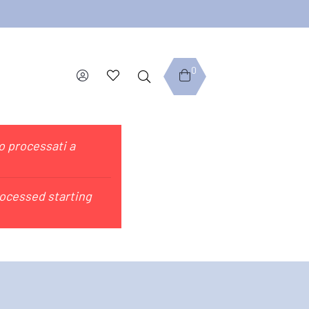
0
no processati a
rocessed starting