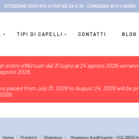
SPEDIZIONE GRATUITA A PARTIRE DA € 35 - CONSEGNA IN 2/4 GIORNI
A
TIPI DI CAPELLI
CONTATTI
BLOG
i ordini effettuati dal 31 luglio al 24 agosto 2026 verran
 agosto 2026.
s placed from July 31, 2026 to August 24, 2026 will be p
2026.
Home
Prodotti
Shampoo
Shampoo Acidificante - COLORED H