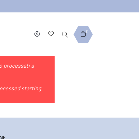
0
no processati a
rocessed starting
AIR