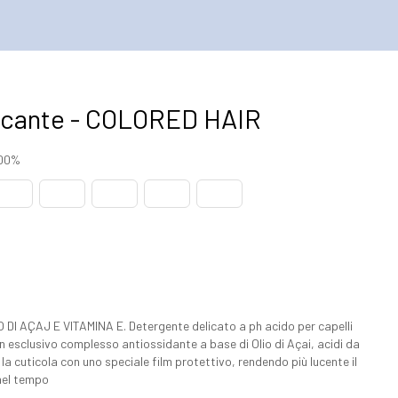
icante - COLORED HAIR
100%
 AÇAJ E VITAMINA E. Detergente delicato a ph acido per capelli
 un esclusivo complesso antiossidante a base di Olio di Açai, acidi da
e la cuticola con uno speciale film protettivo, rendendo più lucente il
nel tempo