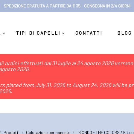
SPEDIZIONE GRATUITA A PARTIRE DA € 35 - CONSEGNA IN 2/4 GIORNI
A
TIPI DI CAPELLI
CONTATTI
BLOG
i ordini effettuati dal 31 luglio al 24 agosto 2026 verran
 agosto 2026.
s placed from July 31, 2026 to August 24, 2026 will be p
2026.
Prodotti
Colorazione permanente
BIONDO - THE COLORS / Kit col