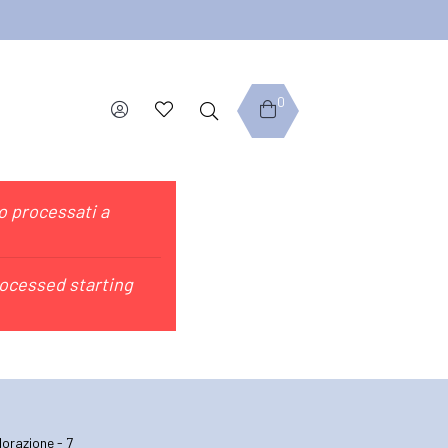
0
no processati a
rocessed starting
orazione - 7