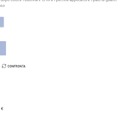
’uso
O
CONFRONTA
 €