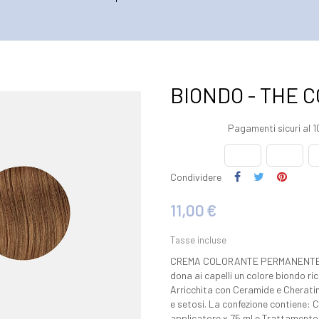
BIONDO - THE CO
Pagamenti sicuri al 
Condividere
11,00 €
Tasse incluse
CREMA COLORANTE PERMANENTE C
dona ai capelli un colore biondo ric
Arricchita con Ceramide e Cheratina
e setosi. La confezione contiene: C
applicatore x 75 ml e Trattamento d