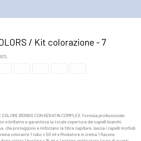
LORS / Kit colorazione - 7
100%
OLORE BIONDO CON KERATIN COMPLEX. Formula professionale:
co e brillante e garantisce la totale copertura dei capelli bianchi.
, che proteggono e rinforzano la fibra capillare, lascia i capelli morbidi
rema colorante 1 tubo x 50 ml e Rivelatore in crema 1 flacone
opo colore 1 bustina x 15 ml e 1 pettine applicatore 1 paio di guanti